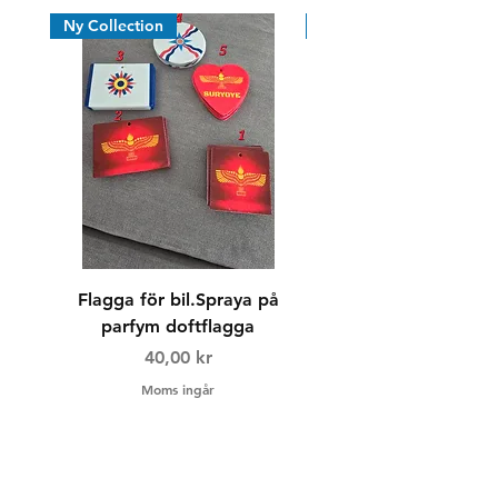
Ny Collection
Nyhet
Flagga för bil.Spraya på
Dricksglas/whiskyg
parfym doftflagga
Pris
40,00 kr
Moms ingår
Frakt & Returer