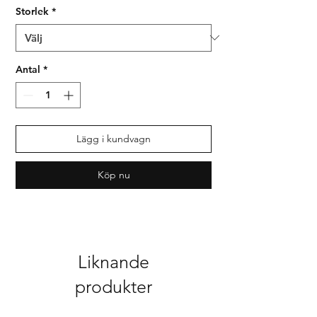
Storlek
*
Antal
*
Lägg i kundvagn
Köp nu
Syrianska assyriska kaldeiska
Liknande
produkter