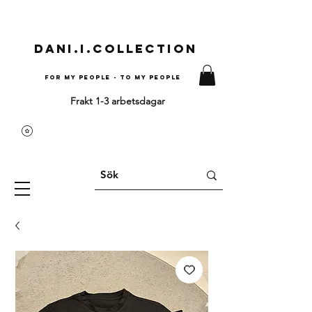
Dani.i.collection
For my people - To my people
Frakt 1-3 arbetsdagar