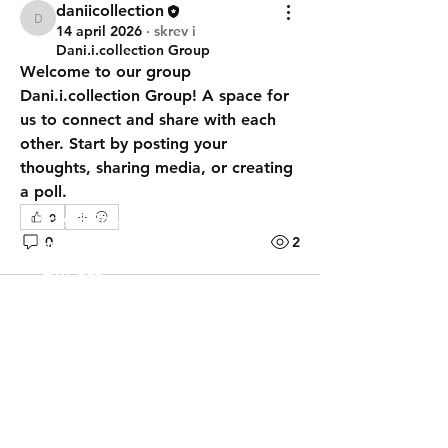
daniicollection
daniicollection
14 april 2026
·
skrev i
Dani.i.collection Group
Welcome to our group 
Dani.i.collection Group
! A space for 
us to connect and share with each 
other. Start by posting your 
thoughts, sharing media, or creating 
a poll.
0
Frakt & Returer
0
2
Hur beställer jag?
Om oss
Kontakt
Tel:
+46 70 063 31 43
Dani.i.collection@gmail.com
Följ gärna oss på Instagram