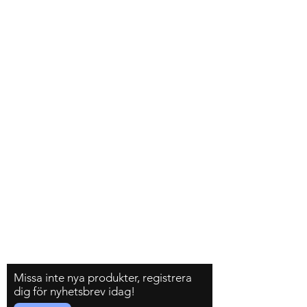
Syrianska assyriska kaldeiska
Frakt & Returer
Hur beställer jag?
Om oss
Kontakt
Tel:
+46 70 063 31 43
Dani.i.collection@gmail.com
Följ gärna oss på Instagram
Missa inte nya produkter, registrera
dig för nyhetsbrev idag!