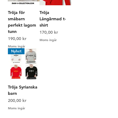
Tröja för
Tröja
småbarn
Långärmad t-
perfekt lagom
shirt
tunn
Pris
170,00 kr
Pris
190,00 kr
Moms ingår
Moms ingår
Nyhet
Tröja Syrianska
barn
Pris
200,00 kr
Moms ingår