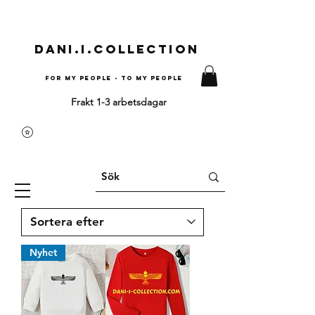
Dani.i.collection
For my people - To my people
Frakt 1-3 arbetsdagar
Nyhet