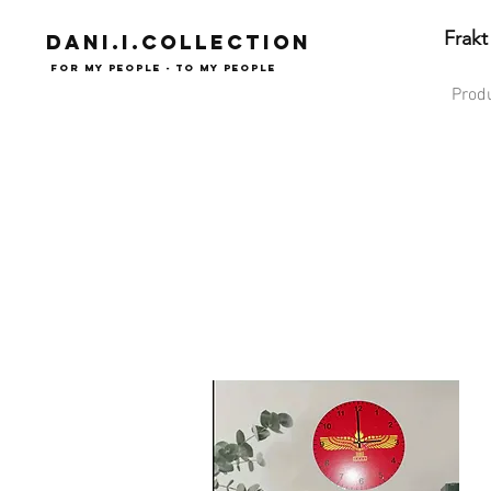
Frakt
Dani.i.collection
For my people - To my people
Prod
Syrianska assyriska kaldeiska