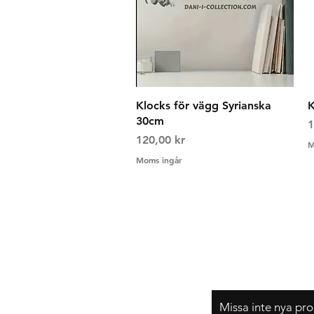
Snabbvisning
Klocks för vägg Syrianska
30cm
P
1
Pris
120,00 kr
M
Moms ingår
Frakt & Returer
Hur beställer jag?
Om oss
Missa inte nya pro