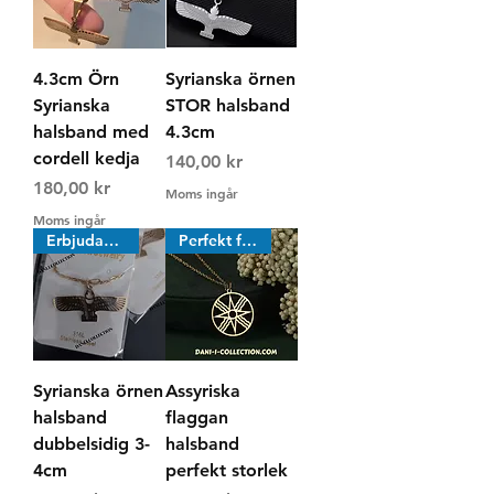
4.3cm Örn
Syrianska örnen
Syrianska
STOR halsband
halsband med
4.3cm
cordell kedja
Pris
140,00 kr
Pris
180,00 kr
Moms ingår
Moms ingår
Erbjudande
Perfekt för barn & ungdom
Syrianska örnen
Assyriska
halsband
flaggan
dubbelsidig 3-
halsband
4cm
perfekt storlek