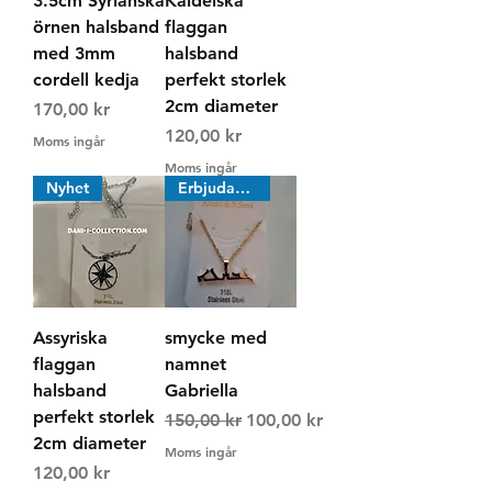
3.5cm Syrianska
Kaldeiska
örnen halsband
flaggan
med 3mm
halsband
cordell kedja
perfekt storlek
2cm diameter
Pris
170,00 kr
Pris
120,00 kr
Moms ingår
Moms ingår
Nyhet
Erbjudande
Assyriska
smycke med
flaggan
namnet
halsband
Gabriella
perfekt storlek
Ordinarie pris
Reapris
150,00 kr
100,00 kr
2cm diameter
Moms ingår
Pris
120,00 kr