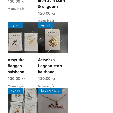
liten 3cm barn
Pris
130,00 kr
& ungdom
Moms ingår
Pris
120,00 kr
Moms ingår
nyhet
nyhet
Assyriska
Assyriska
flaggan
flaggan stort
halsband
halsband
Pris
Pris
130,00 kr
130,00 kr
Moms ingår
Moms ingår
nyhet
Leveranstid ca 3v