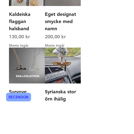
Kaldeiska
Eget designat
flaggan
smycke med
halsband
namn
Pris
Pris
130,00 kr
200,00 kr
Moms ingår
Moms ingår
Suryoye
Syrianska stor
RECENSION
halsband
örn ihålig
Slut i lager
dubbelsidig för
bilen
Reapris
Från
180,00 kr
Moms ingår