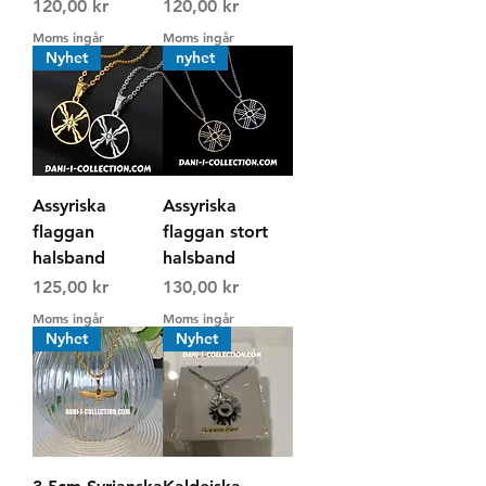
Pris
Pris
120,00 kr
120,00 kr
Moms ingår
Moms ingår
Nyhet
nyhet
Assyriska
Assyriska
flaggan
flaggan stort
halsband
halsband
Pris
Pris
125,00 kr
130,00 kr
Moms ingår
Moms ingår
Nyhet
Nyhet