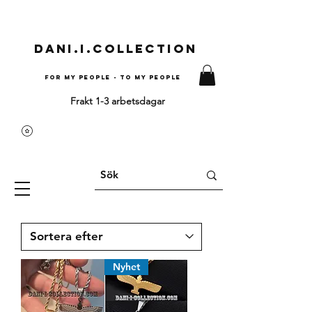
Dani.i.collection
For my people - To my people
Frakt 1-3 arbetsdagar
Nyhet