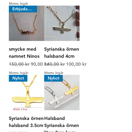
Moms ingår
Erbjudande
smycke med
Syrianska örnen
namnet Ninos
halsband 4cm
Ordinarie pris
Reapris
Ordinarie pris
Reapris
150,00 kr
90,00 kr
140,00 kr
100,00 kr
Moms ingår
Moms ingår
Nyhet
Nyhet
Syrianska örnen
Halsband
halsband 3.5cm
Syrianska örnen