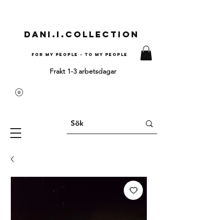
Dani.i.collection
For my people - To my people
Frakt 1-3 arbetsdagar