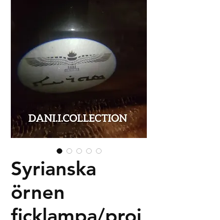
Syrianska
örnen
ficklampa/proj