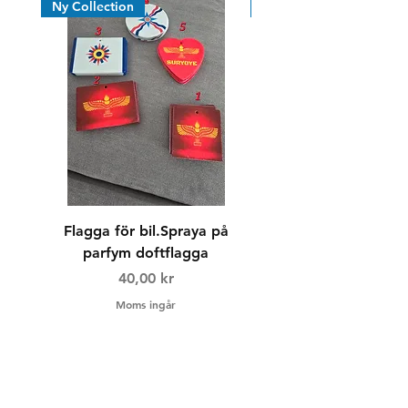
Ny Collection
Nyhet
Flagga för bil.Spraya på
Dricksglas/whiskyg
parfym doftflagga
Pris
40,00 kr
Moms ingår
Frakt & Returer
Hur beställer jag?