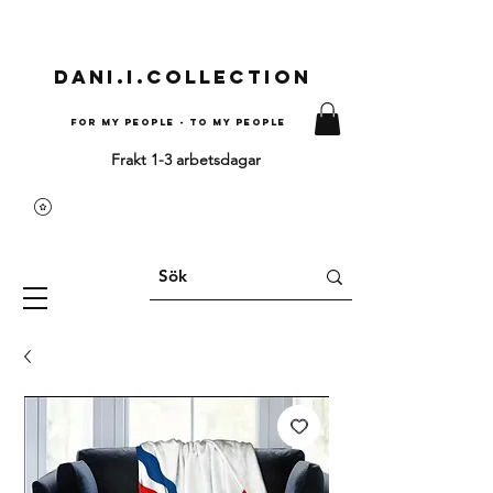
Dani.i.collection
For my people - To my people
Frakt 1-3 arbetsdagar