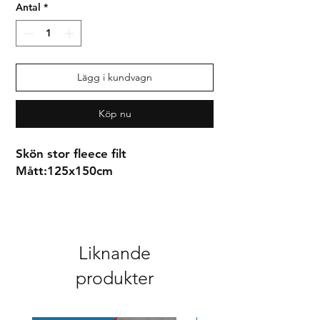
Antal
*
Lägg i kundvagn
Köp nu
Skön stor fleece filt
Mått:125x150cm
Syrianska assyriska kaldeiska
Liknande
produkter