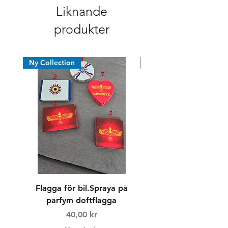
Liknande
produkter
Ny Collection
Nyhet
Flagga för bil.Spraya på
Dricksglas/whiskyg
parfym doftflagga
Pris
40,00 kr