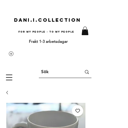
Dani.i.collection
For my people - To my people
Frakt 1-3 arbetsdagar