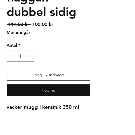
dubbel sidig
Ordinarie
Reapris
 119,00 kr 
100,00 kr
pris
Moms ingår
Antal
*
Lägg i kundvagn
Köp nu
vacker mugg i keramik 350 ml
Syrianska assyriska kaldeiska