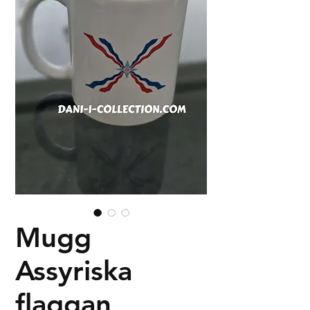
Mugg
Assyriska
flaggan