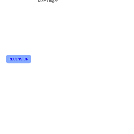
Moms ingår
Frakt & Returer
Hur beställer jag?
Om oss
Kontakt
RECENSION
Tel:
+46 70 063 31 43
Dani.i.collection@gmail.com
Följ gärna oss på Instagram
Missa inte nya produkter, registrera
dig för nyhetsbrev idag!