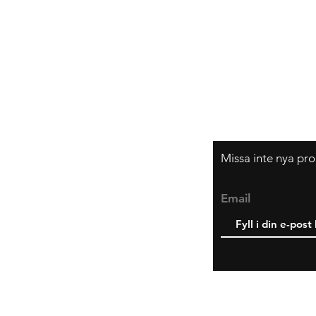
Frakt & Returer
Hur beställer jag?
Om oss
Missa inte nya pro
Email