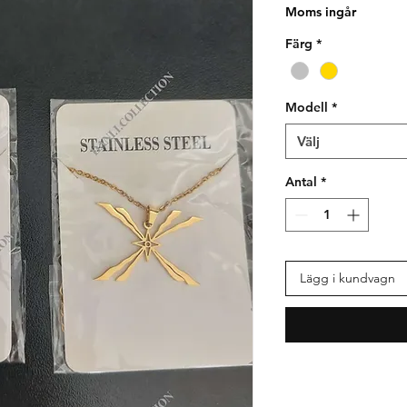
Moms ingår
Färg
*
Modell
*
Välj
Antal
*
Lägg i kundvagn