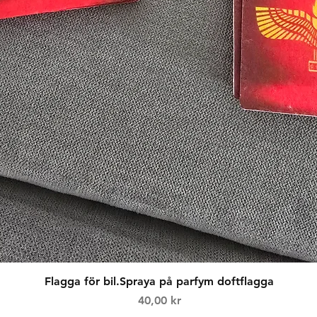
Snabbvisning
Flagga för bil.Spraya på parfym doftflagga
Pris
40,00 kr