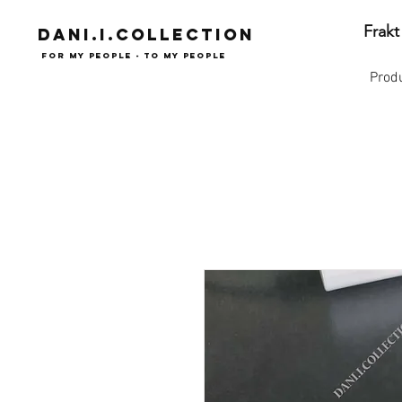
Frakt
Dani.i.collection
For my people - To my people
Prod
Syrianska assyriska kaldeiska