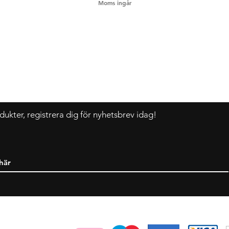
Moms ingår
Kontakt
F
Tel:
+46 70 063 31 43
Dani.i.collection@gmail.com
dukter, registrera dig för nyhetsbrev idag!