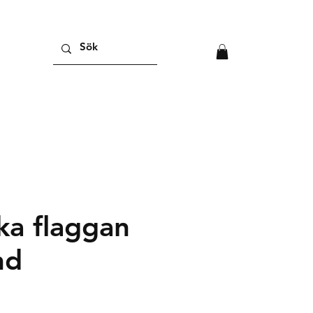
ka flaggan
nd