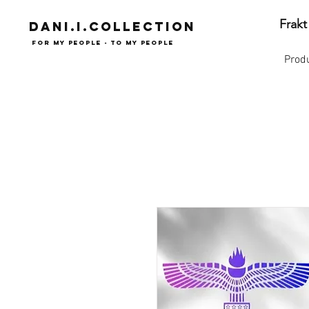
Frakt
Dani.i.collection
For my people - To my people
Prod
Syrianska assyriska kaldeiska