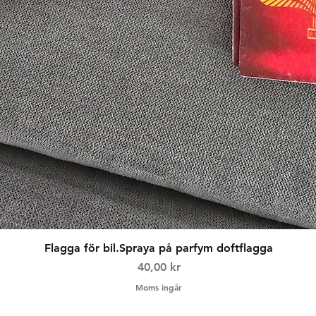
Snabbvisning
Flagga för bil.Spraya på parfym doftflagga
Pris
40,00 kr
Moms ingår