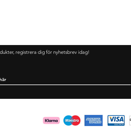
Kontakt
F
Tel:
+46 70 063 31 43
Dani.i.collection@gmail.com
dukter, registrera dig för nyhetsbrev idag!