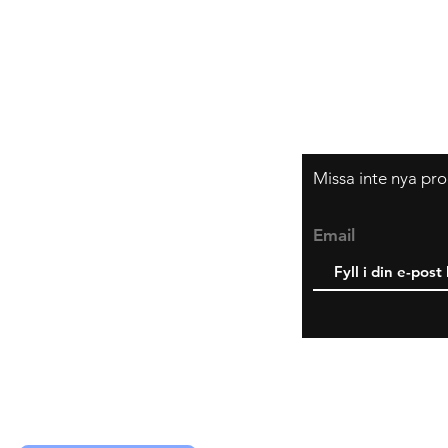
Frakt & Returer
Hur beställer jag?
Om oss
Missa inte nya pro
Email